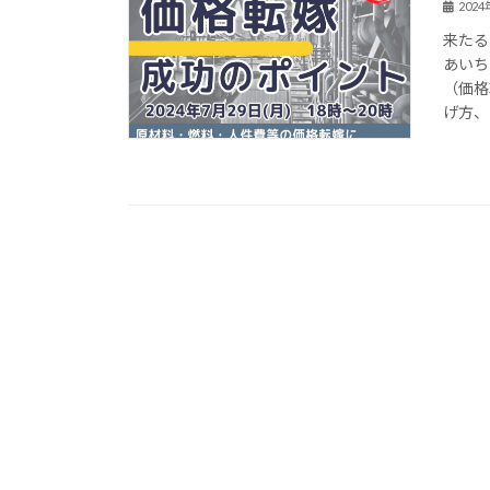
202
来たる
あいち
（価格転
げ方、 