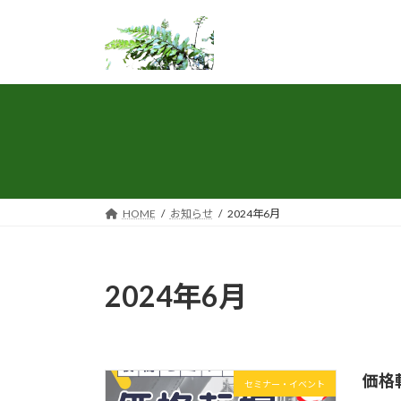
コ
ナ
ン
ビ
テ
ゲ
ン
ー
ツ
シ
へ
ョ
ス
ン
キ
に
ッ
移
プ
動
HOME
お知らせ
2024年6月
2024年6月
価格
セミナー・イベント